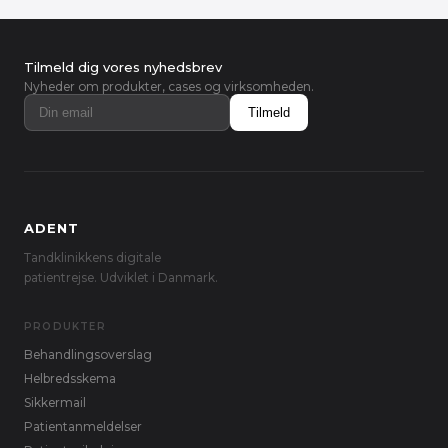
Tilmeld dig vores nyhedsbrev
Nyheder om produkter, cases og virksomheden.
Tilmeld
ADENT
Tandklinikkens digitale
patientrejse. Udviklet i Danmark.
PRODUKTER
Behandlingsoverslag
Helbredsskema
Sikkermail
Patientanmeldelser