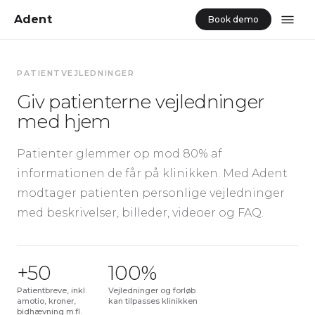
Adent
Book demo
PATIENTVEJLEDNINGER
Giv patienterne vejledninger
med hjem
Patienter glemmer op mod 80% af
informationen de får på klinikken. Med Adent
modtager patienten personlige vejledninger
med beskrivelser, billeder, videoer og FAQ.
+50
100%
Patientbreve, inkl.
Vejledninger og forløb
amotio, kroner,
kan tilpasses klinikken
bidhævning m.fl.