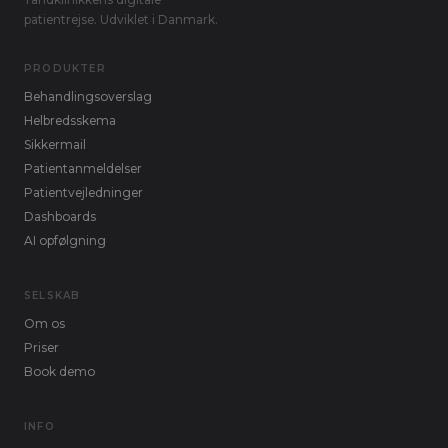
patientrejse. Udviklet i Danmark.
PRODUKTER
Behandlingsoverslag
Helbredsskema
Sikkermail
Patientanmeldelser
Patientvejledninger
Dashboards
AI opfølgning
SELSKAB
Om os
Priser
Book demo
INFO