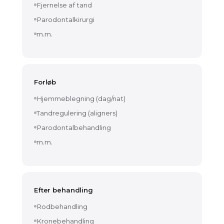
Fjernelse af tand
Parodontalkirurgi
m.m.
Forløb
Hjemmeblegning (dag/nat)
Tandregulering (aligners)
Parodontalbehandling
m.m.
Efter behandling
Rodbehandling
Kronebehandling