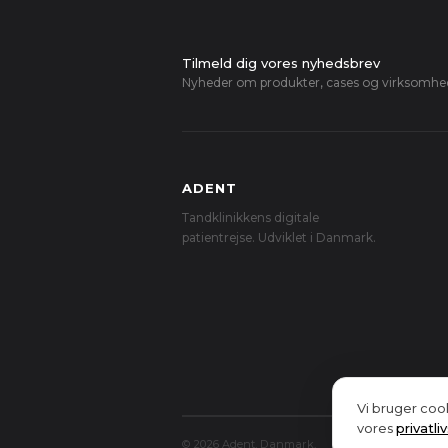
Tilmeld dig vores nyhedsbrev
Nyheder om produkter, cases og virksomhe
ADENT
Tandklinikkens digitale
patientrejse. Udviklet i Danmark.
Vi bruger cook
vores
privatli
© 2026 Adent, Danmark.