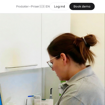
Priser
🇬🇧 EN
Log ind
Book demo
Produkter