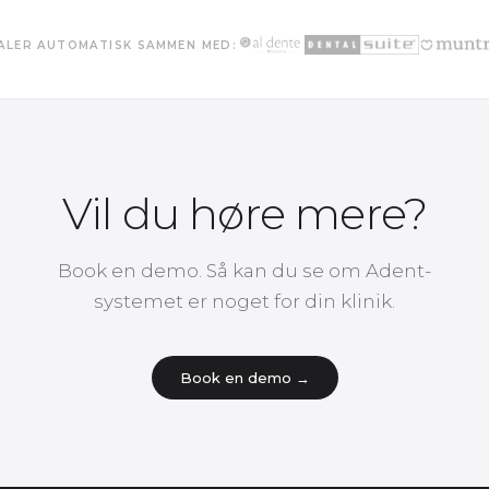
ALER AUTOMATISK SAMMEN MED:
Vil du høre mere?
Book en demo. Så kan du se om Adent-
systemet er noget for din klinik.
Book en demo →