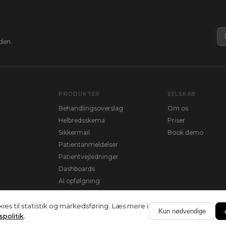
den.
PRODUKTER
SELSKAB
Behandlingsoverslag
Om os
Helbredsskema
Priser
Sikkermail
Book demo
Patientanmeldelser
Patientvejledninger
Dashboards
AI opfølgning
ies til statistik og markedsføring. Læs mere i
Kun nødvendige
vspolitik
.