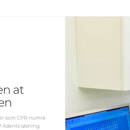
en at
en
ger som CPR-numre
? Adents løsning