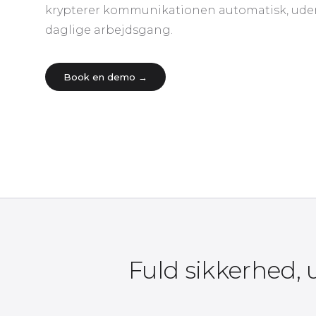
krypterer kommunikationen automatisk, uden
daglige arbejdsgang.
Book en demo →
Fuld sikkerhed,