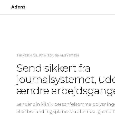
Adent
SIKKERMAIL FRA JOURNALSYSTEM
Send sikkert fra
journalsystemet, ud
ændre arbejdsgang
Sender din klinik personfølsomme oplysnin
eller behandlingsplaner via almindelig email