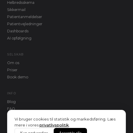
Helbredsskema
Sikkermail
Patientanmeldelser
Patientvejledninger
Dashboards
AI opfølgning
SELSKAB
Om os
Priser
Book demo
INFO
Blog
FAQ
Kontakt
Vi bruger cookies til statistik og markedsføring. Læs
mere i vores
privatlivspolitik
.